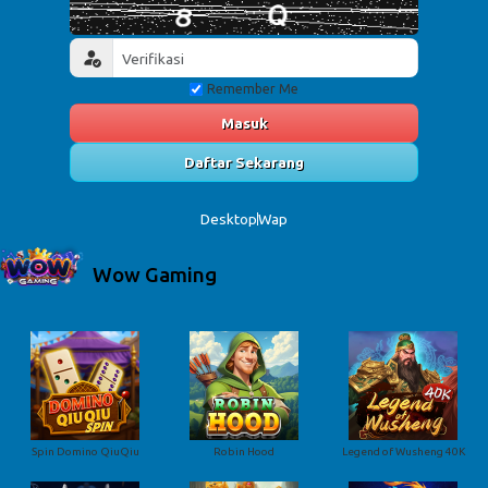
Remember Me
Masuk
Daftar Sekarang
Desktop
Wap
Wow Gaming
Spin Domino QiuQiu
Robin Hood
Legend of Wusheng 40K