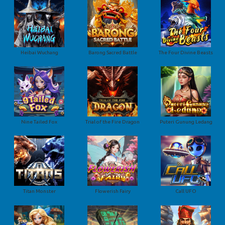
Heibai Wuchang
Barong Sacred Battle
The Four Divine Beasts
Nine Tailed Fox
Trial of the Fire Dragon
Puteri Gunung Ledang
Titan Monster
Flowerish Fairy
Call UFO