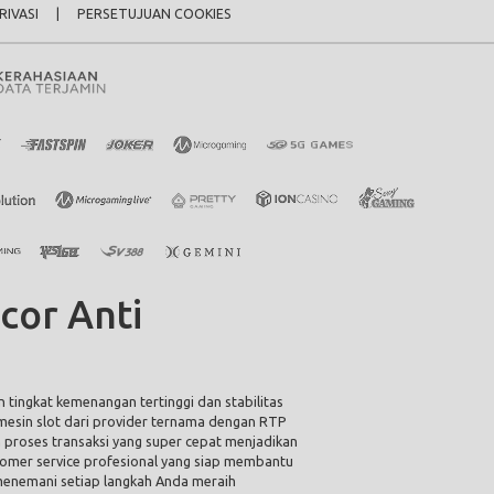
cor Anti
n tingkat kemenangan tertinggi dan stabilitas
sin slot dari provider ternama dengan RTP
n proses transaksi yang super cepat menjadikan
omer service profesional yang siap membantu
menemani setiap langkah Anda meraih
n konsisten yang hanya bisa Anda temukan di