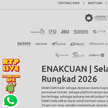
ENAKCUAN | Selam
Rungkad 2026
ENAKCUAN
hadir sebagai destinasi utama bagi p
permainan terbaik. Sebagai platform terperc
live tertinggi, sehingga peluang meraih jackpo
ENAKCUAN pilihan tepat untuk bermain tanpa r
24 jam non-stop semakin memperkuat reputasi 
kemenangan besar di tahun 2026. Bergabunglah 