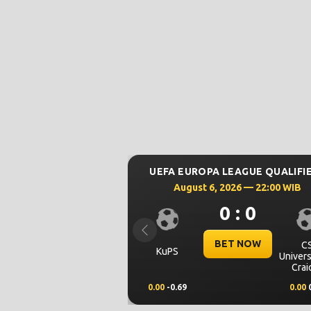
UEFA EUROPA LEAGUE QUALIFI
August 7, 2026 — 02:00 WIB
0 : 0
Previous
BET NOW
Hear
Benfica
Midlo
2.25
0.71
-2.25