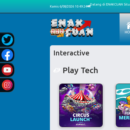
Selamat Datang di ENAKCUAN Situs Serv
Kamis 6/08/2026 10:49:24
HO
Interactive
Play Tech