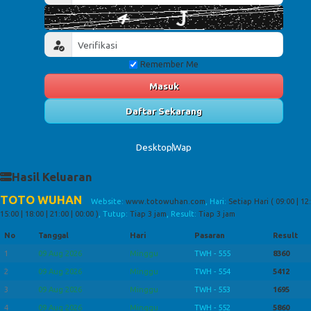
Remember Me
Masuk
Daftar Sekarang
Desktop
Wap
Hasil Keluaran
TOTO WUHAN
Website:
www.totowuhan.com
, Hari:
Setiap Hari ( 09:00 | 12:
15:00 | 18:00 | 21:00 | 00:00 )
, Tutup:
Tiap 3 jam
, Result:
Tiap 3 jam
No
Tanggal
Hari
Pasaran
Result
1
09 Aug 2026
Minggu
TWH - 555
8360
2
09 Aug 2026
Minggu
TWH - 554
5412
3
09 Aug 2026
Minggu
TWH - 553
1695
4
09 Aug 2026
Minggu
TWH - 552
5860