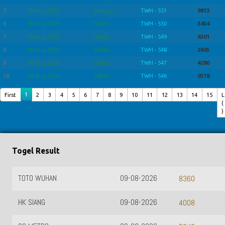
5
09 Aug 2026
Minggu
TWH - 551
9813
6
08 Aug 2026
Sabtu
TWH - 550
3454
7
08 Aug 2026
Sabtu
TWH - 549
6301
8
08 Aug 2026
Sabtu
TWH - 548
2605
9
08 Aug 2026
Sabtu
TWH - 547
4280
10
08 Aug 2026
Sabtu
TWH - 546
0578
1
First
2
3
4
5
6
7
8
9
10
11
12
13
14
15
L
(
)
Togel Result
TOTO WUHAN
09-08-2026
8360
HK SIANG
09-08-2026
4008