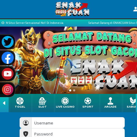
 Situs Server Sensaional No1 Di Indonesia.
Selamat Datang di ENAKCUAN Situs Serve
TOGEL
SLOT
LIVE CASINO
SPORT
ARCADE
SABU