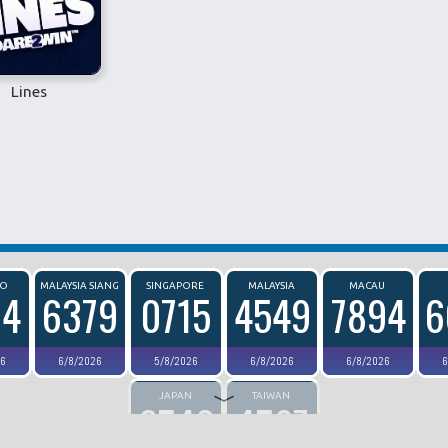
Lines
RO
MALAYSIA SIANG
SINGAPORE
MALAYSIA
MACAU
14
6379
0715
4549
7894
6
26
6/8/2026
5/8/2026
6/8/2026
6/8/2026
6
JAPAN
TAIWAN
2546
4587