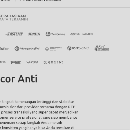
RIVASI
|
PERSETUJUAN COOKIES
cor Anti
n tingkat kemenangan tertinggi dan stabilitas
sin slot dari provider ternama dengan RTP
n proses transaksi yang super cepat menjadikan
omer service profesional yang siap membantu
menemani setiap langkah Anda meraih