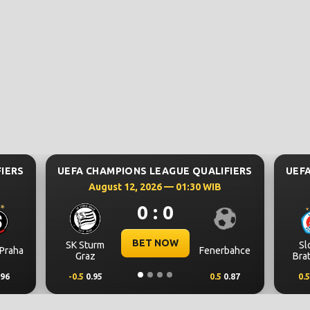
6/8/2026
6/8/2026
IERS
E-FOOTBALL F24 INTERNATIONAL
E-FO
FRIENDLY
August 7, 2026 — 11:00 WIB
0 : 0
Saint-
e-At
oise
Ma
BET NOW
e-
e-England
Netherlands
1.00
0.0
0.00
-0.91
0.00
0.67