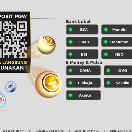
Bank Lokal
BCA
Mandiri
CIMB
Danamon
BSI
NEO
E Money & Pulsa
DANA
OVO
LinkAja
Sakuku
Axiata