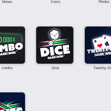
Mines
Coins
Plinko
Limbo
Dice
Twenty-O