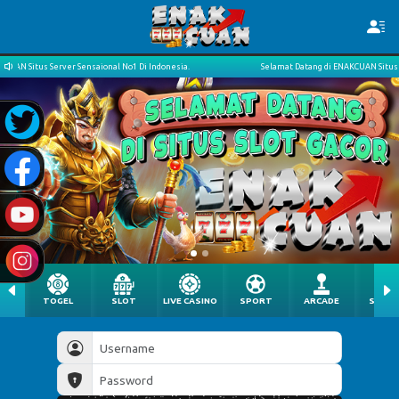
N Situs Server Sensaional No1 Di Indonesia.
Selamat Datang di ENAKCUAN Situs Serv
TOGEL
SLOT
LIVE CASINO
SPORT
ARCADE
SABU