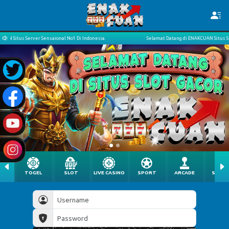
Situs Server Sensaional No1 Di Indonesia.
Selamat Datang di ENAKCUAN Situs Server
TOGEL
SLOT
LIVE CASINO
SPORT
ARCADE
SABU