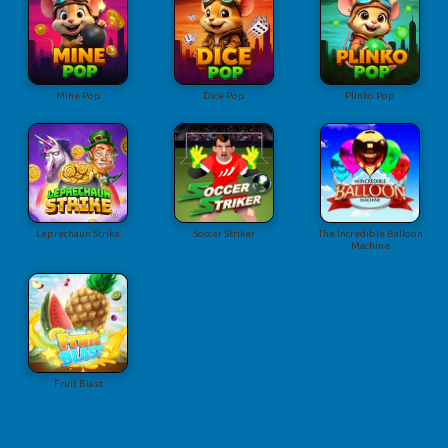
Mine Pop
Dice Pop
Plinko Pop
Leprechaun Strike
Soccer Striker
The Incredible Balloon
Machine
Fruit Blast