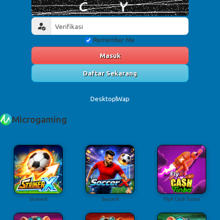
Remember Me
Masuk
Daftar Sekarang
Desktop
Wap
Microgaming
StrikerX
SoccerX
FlyX Cash Turbo