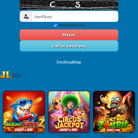
Remember Me
Masuk
Daftar Sekarang
Desktop
Wap
JILI
Jackpot Fishing 2
Circus Jackpot
Fortune Zombie