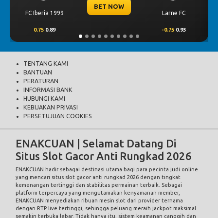
BET NOW
arne FC
Sevilla
Rayo Vallec
0.75
0.93
0.25
0.95
-0.25
0.95
TENTANG KAMI
BANTUAN
PERATURAN
INFORMASI BANK
HUBUNGI KAMI
KEBIJAKAN PRIVASI
PERSETUJUAN COOKIES
ENAKCUAN | Selamat Datang Di
Situs Slot Gacor Anti Rungkad 2026
ENAKCUAN
hadir sebagai destinasi utama bagi para pecinta judi online
yang mencari situs slot gacor anti rungkad 2026 dengan tingkat
kemenangan tertinggi dan stabilitas permainan terbaik. Sebagai
platform terpercaya yang mengutamakan kenyamanan member,
ENAKCUAN menyediakan ribuan mesin slot dari provider ternama
dengan RTP live tertinggi, sehingga peluang meraih jackpot maksimal
semakin terbuka lebar. Tidak hanya itu, sistem keamanan canggih dan