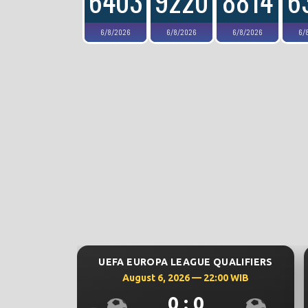
6403
9220
8814
6
6/8/2026
6/8/2026
6/8/2026
6/
EFA EUROPA LEAGUE QUALIFIERS
UEFA EUROPA LEA
August 7, 2026 — 00:00 WIB
August 6, 202
0 : 0
0 :