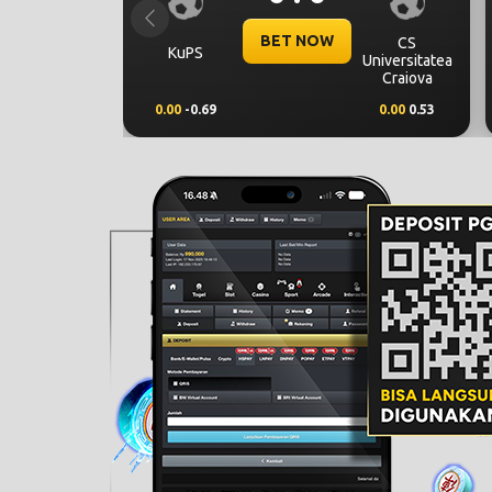
Previous
BET NOW
BET 
d Bull
Maccabi Tel
Pafos FC
lzburg
Aviv (n)
75
0.65
-0.75
-0.81
0.25
0.70